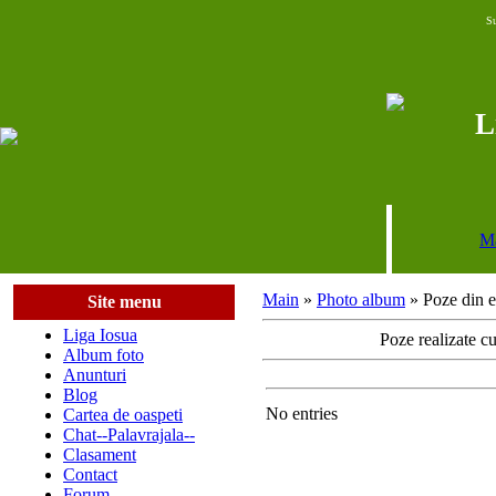
S
L
M
Main
»
Photo album
» Poze din e
Site menu
Liga Iosua
Poze realizate cu
Album foto
Anunturi
Blog
No entries
Cartea de oaspeti
Chat--Palavrajala--
Clasament
Contact
Forum