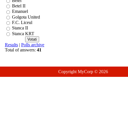
Betel
Betel II
Emanuel
Golgota United
F.C. Liceul
Stanca II
Stanca KRT
Results
|
Polls archive
Total of answers:
41
Copyright MyCorp © 2026