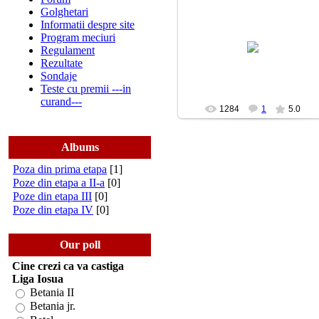
Golghetari
Informatii despre site
2009-02-18
Program meciuri
Echiap de fotbal a bisericii stanca...
Regulament
Rezultate
ligaiosua
Sondaje
Teste cu premii ---in
curand---
1284
1
5.0
Albums
Poza din prima etapa
[1]
Poze din etapa a II-a
[0]
Poze din etapa III
[0]
Poze din etapa IV
[0]
Our poll
Cine crezi ca va castiga
Liga Iosua
Betania II
Betania jr.