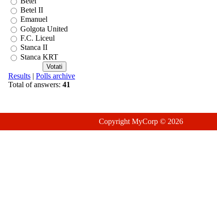
Betel
Betel II
Emanuel
Golgota United
F.C. Liceul
Stanca II
Stanca KRT
Results
|
Polls archive
Total of answers:
41
Copyright MyCorp © 2026