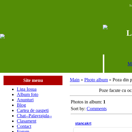
S
L
M
Main
»
Photo album
» Poza din p
Site menu
Liga Iosua
Poze facute cu oc
Album foto
Anunturi
Photos in album:
1
Blog
Sort by:
Comments
Cartea de oaspeti
Chat--Palavrajala--
Clasament
stancakrt
Contact
Forum