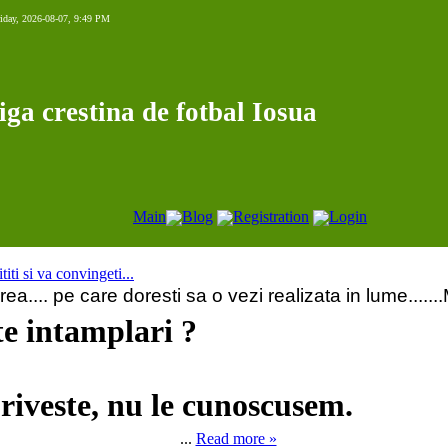
iday, 2026-08-07, 9:49 PM
iga crestina de fotbal Iosua
Main
Blog
Registration
Login
titi si va convingeti...
rea.... pe care doresti sa o vezi realizata in lume...
te intamplari ?
riveste, nu le cunoscusem.
...
Read more »