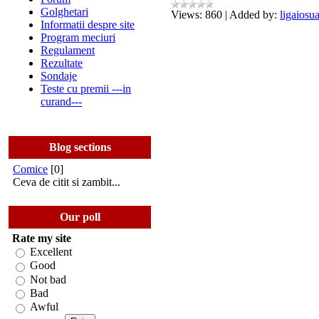
Golghetari
Views:
860
|
Added by:
ligaiosu
Informatii despre site
Program meciuri
Regulament
Rezultate
Sondaje
Teste cu premii ---in
curand---
Blog sections
Comice
[0]
Ceva de citit si zambit...
Our poll
Rate my site
Excellent
Good
Not bad
Bad
Awful