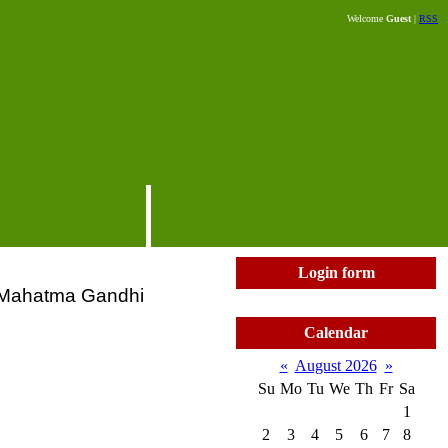
Welcome
Guest
|
RSS
Login form
....Mahatma Gandhi
Calendar
«
August 2026
»
Su
Mo
Tu
We
Th
Fr
Sa
1
2
3
4
5
6
7
8