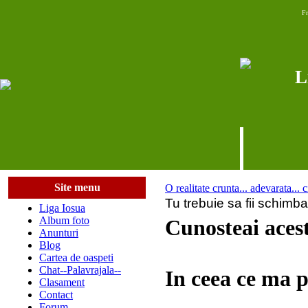
Fr
L
Site menu
O realitate crunta... adevarata... ci
Tu trebuie sa fii schimba
Liga Iosua
Album foto
Cunosteai aces
Anunturi
Blog
Cartea de oaspeti
Chat--Palavrajala--
In ceea ce ma p
Clasament
Contact
Forum