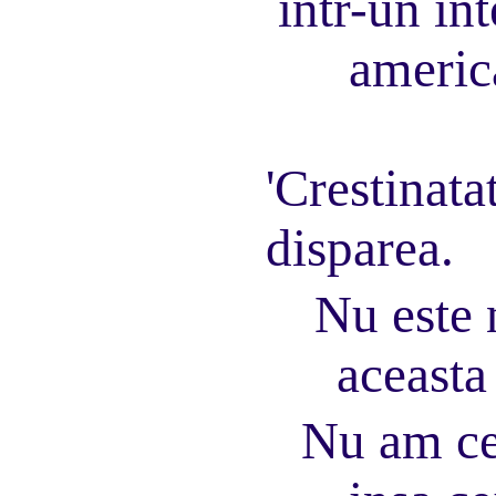
intr-un in
america
'Crestinata
disparea.
Nu este 
aceasta
Nu am ce