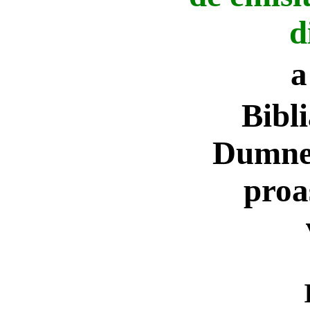
d
a
Bibl
Dumnez
proa