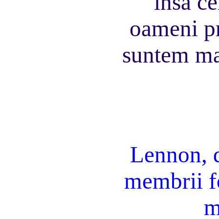
insa c
oameni pr
suntem ma
Lennon, d
membrii f
m