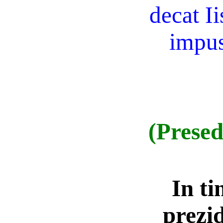
decat Ii
impus
(Presedi
In t
prezid