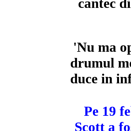
cantec d
'Nu ma op
drumul me
duce in in
Pe
19 f
Scott a fo