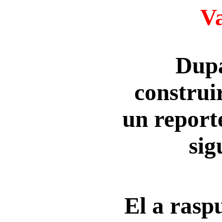
Va
Dupa
construi
un reporte
sig
El a rasp