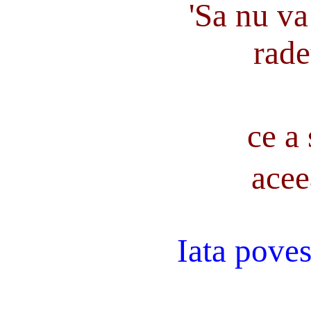
'Sa nu va 
rade
ce a
acee
Iata poves