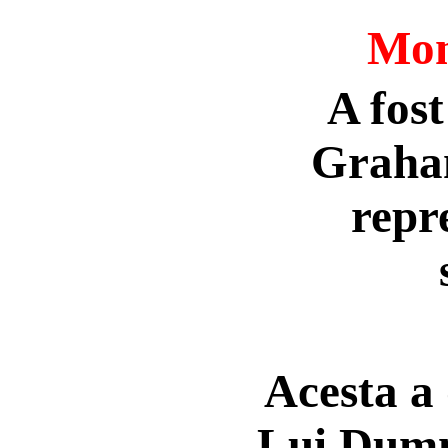
Mo
A fost
Graham
repr
Acesta a 
Lui Dumne