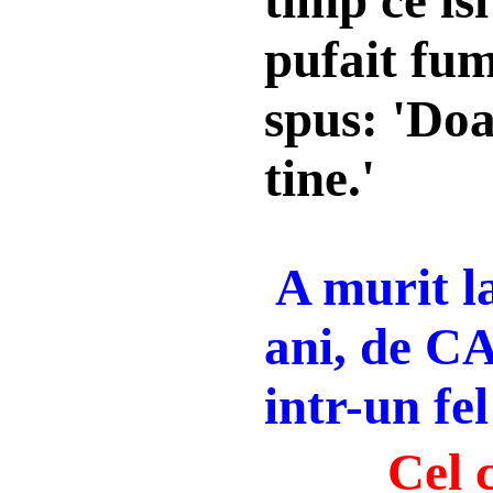
timp ce is
pufait fum
spus: 'Do
tine.'
A murit l
ani, de 
intr-un fe
Cel 