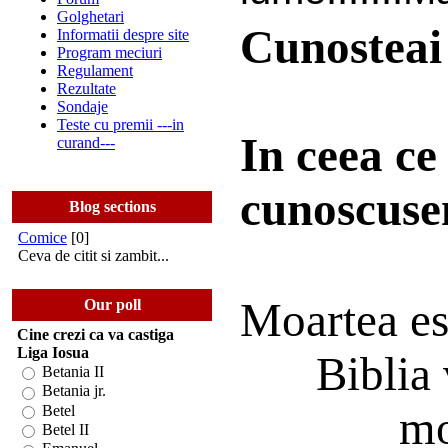
Golghetari
Cunosteai 
Informatii despre site
Program meciuri
Regulament
Rezultate
Sondaje
Teste cu premii ---in
In ceea ce
curand---
cunoscuse
Blog sections
Comice
[0]
Ceva de citit si zambit...
Moartea est
Our poll
Cine crezi ca va castiga
Liga Iosua
Biblia 
Betania II
Betania jr.
Betel
mo
Betel II