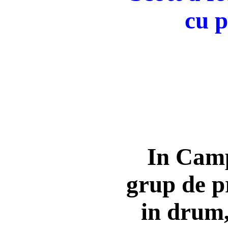
cu 
In Camp
grup de pr
in drum, 