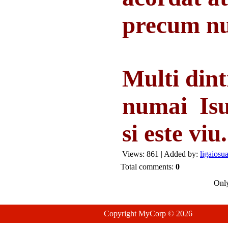
precum nu
Multi dint
numai Isus
si este viu.
Views: 861 | Added by:
ligaiosu
Total comments:
0
Only
Copyright MyCorp © 2026