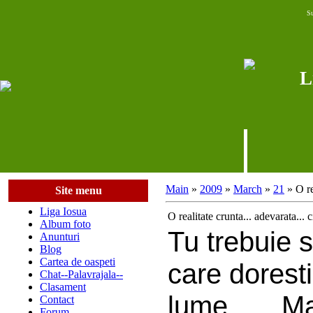
S
L
Main
»
2009
»
March
»
21
» O rea
Site menu
Liga Iosua
O realitate crunta... adevarata... ci
Album foto
Tu trebuie s
Anunturi
Blog
Cartea de oaspeti
care doresti
Chat--Palavrajala--
Clasament
lume.......
Contact
Forum