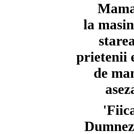
Mama 
la masin
starea
prietenii 
de man
asez
'Fiic
Dumnezeu