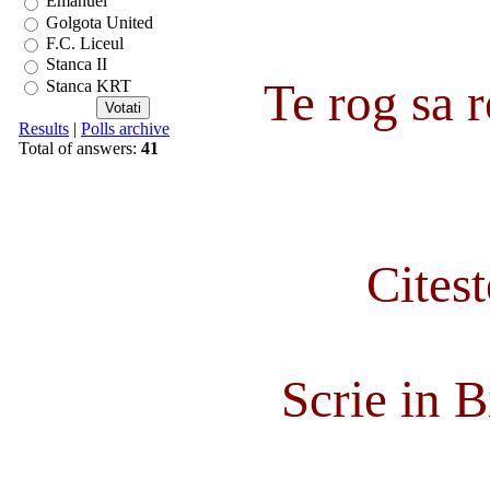
Emanuel
Golgota United
F.C. Liceul
Stanca II
Te rog sa re
Stanca KRT
Results
|
Polls archive
Total of answers:
41
Citest
Scrie in B